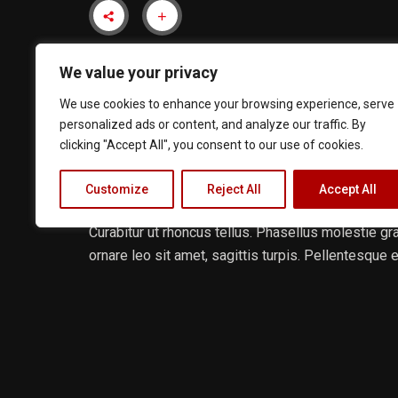
We value your privacy
We use cookies to enhance your browsing experience, serve
personalized ads or content, and analyze our traffic. By
clicking "Accept All", you consent to our use of cookies.
Customize
Reject All
Accept All
Curabitur ut rhoncus tellus. Phasellus molestie gra
ornare leo sit amet, sagittis turpis. Pellentesque et
Mauris ac congue quam. Duis non interdum tellus. 