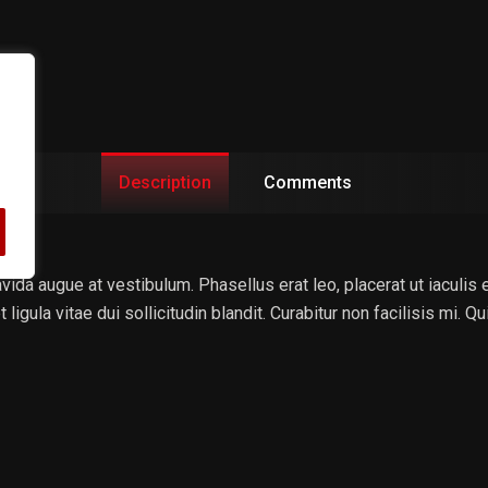
Description
Comments
vida augue at vestibulum. Phasellus erat leo, placerat ut iaculis 
 ligula vitae dui sollicitudin blandit. Curabitur non facilisis mi. 
Nunc porta lectus nulla, non molestie sem suscipit ac.